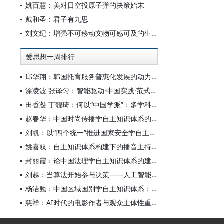
姚百慧：美对日空投原子弹的决策始末
戴和圣：君子有九思
刘文纪：增强不可移动文物可感可及的生命力
爱思想一周排行
邱华翔：韩国托育服务普惠化发展的动力机制、制度路径与政策效应
涂凌波 张译匀：智能驱动·中国实践·范式创新：“构建中国新闻传播学自主知识体系”专题研讨会综述
田香凝 丁靓琦：何以“中国学派”：多学科视野下中国特色新闻传播学建设的研究
赵春华：中国时尚传播学自主知识体系的内在逻辑与实践路径
刘凯：以“四个统一”推进国家安全学自主知识体系构建
姚喜双：自主知识体系构建下的播音主持高等专业教育研究
封丽霞：论中国法理学自主知识体系的建构
刘越：当算法开始参与决策——人工智能重塑全球治理的底层逻辑
杨洁勉：中国区域国别学自主知识体系：本原、借鉴和建构
慈祥：AI时代的电影作者与观众主体性重构