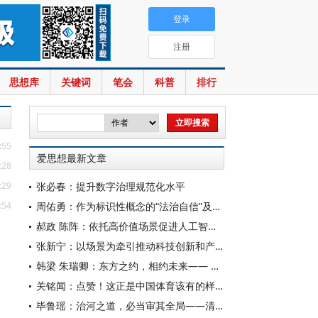
登录
注册
思想库
关键词
笔会
科普
排行
:55
爱思想最新文章
:28
:29
张必春：提升数字治理规范化水平
:54
周佑勇：作为标识性概念的“法治自信”及其时代意蕴
郝政 陈阵：依托高价值场景促进人工智能高质量数据集建设
张新宁：以场景为牵引推动科技创新和产业创新深度融合
韩梁 朱瑞卿：东方之约，相约未来—— 中国元首外交的世界情怀与大国气派
关铭闻：点赞！这正是中国体育该有的样子
毕鲁瑶：治河之道，必当审其全局——清代靳辅的治水理念与实践