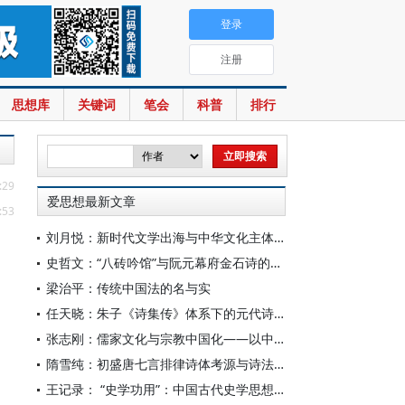
登录
注册
思想库
关键词
笔会
科普
排行
:29
爱思想最新文章
:53
刘月悦：新时代文学出海与中华文化主体性建构
史哲文：“八砖吟馆”与阮元幕府金石诗的学人品格、诗学祈向
梁治平：传统中国法的名与实
任天晓：朱子《诗集传》体系下的元代诗学知识变革
张志刚：儒家文化与宗教中国化——以中国宗教通史为线索的学理沉思
隋雪纯：初盛唐七言排律诗体考源与诗法复变
王记录： “史学功用”：中国古代史学思想体系的核心