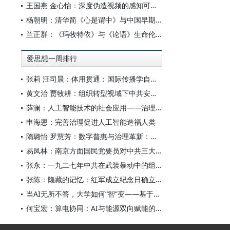
王国燕 金心怡：深度伪造视频的感知可信度：视觉素养和认知倾向的双重影响研究
杨朝明：清华简《心是谓中》与中国早期心论——脉络重审、学术反思及古典学范式转型
兰正群：《玛牧特依》与《论语》生命伦理的认知共性
爱思想一周排行
张莉 汪司晨：体用贯通：国际传播学自主知识体系的建构逻辑与学科交叉进路
黄文治 贾牧耕：组织转型视域下中共安徽省临时委员会的“两建两废”（1927—1931）
薛澜：人工智能技术的社会应用——治理挑战
申海恩：完善治理促进人工智能造福人类
隋璐怡 罗慧芳：数字普惠与治理革新：中国人工智能赋能全球南方发展
易凤林：南京方面国民党要员对中共三大起义的反应
张永：一九二七年中共在武装暴动中的组织转型
张陈：隐藏的记忆：红军成立纪念日确立前中共对南昌起义的纪念
当AI无所不答，大学如何“智”变——基于全国400余所高校本科生AI使用情况的调查与思考
何宝宏：算电协同：AI与能源双向赋能的关键引擎