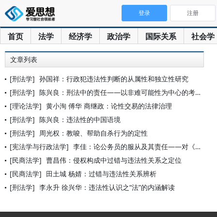
登录
注册
首页
法学
经济学
政治学
国际关系
社会学
文章列表
[刑法学]
孙国祥：行政犯违法性判断的从属性和独立性研究
[刑法学]
陈兴良：刑法中的责任——以非难可能性为中心的考察
[理论法学]
黄小洵 傅华 商继政：论性交易的法律治理
[刑法学]
陈兴良：违法性的中国语境
[刑法学]
周光权：教唆、帮助自杀行为的定性
[宪法学与行政法学]
李佳：论公务员的服从及其责任——对《公务员法》第54条的检视
[民商法学]
曹昌伟：侵权构成中过错与违法性关系之定位
[民商法学]
田土城 杨婧：过错与违法性关系辨析
[刑法学]
李永升 徐兴华：违法性认识之“法”的内涵解读