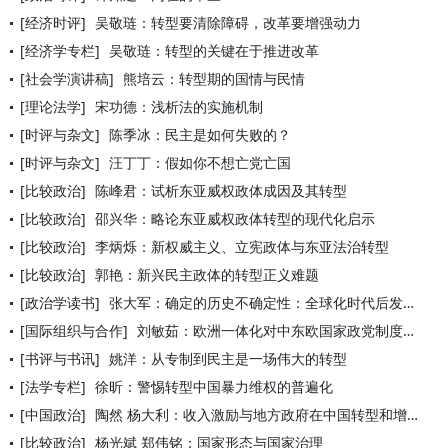
[经济时评]
吴敬琏：转型要清除障碍，改革要增强动力
[经济学专栏]
吴敬琏：转型的关键在于推进改革
[社会学演讲稿]
熊培云：转型期的国情与民情
[理论法学]
宋功德：浅析法的实施机制
[时评与杂文]
陈季冰：民主是如何失败的？
[时评与杂文]
汪丁丁：假如你不想亡党亡国
[比较政治]
陈峰君：试析东亚威权政体成因及其转型
[比较政治]
邵兴华：略论东亚威权政体转型的现代化启示
[比较政治]
李炳烁：新权威主义、立宪政体与东亚法治转型
[比较政治]
郭艳：新兴民主政体的转型正义难题
[政治学读书]
张大军：确定的历史不确定性：全球化时代后发国家的转型之路
[国际组织与合作]
刘敏茹：欧洲一体化对中东欧国家政党制度转型的影响
[书评与书讯]
姚洋：从专制到民主是一场伟大的转型
[法学专栏]
徐昕：警惕转型中国暴力维权的普遍化
[中国政治]
陶然 杨大利：收入激励与地方政府在中国转型和增长中的角色
[比较政治]
杨光斌 郑伟铭：国家形态与国家治理