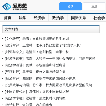
登录
注册
首页
法学
经济学
政治学
国际关系
社会学
文章列表
[文化研究]
老湾：文化转型困境的哲学原因
[政治时评]
王岩林：改革形势已泄露了转型的“天机”
[时评与杂文]
连清川：急剧转型，畸形生长
[经济学读书]
韦森：大转型——中国社会的现状、问题与选择
[经济学演讲]
夏斌：市场困惑和转型痛苦
[经济时评]
马光远：税收之重与转型之痛
[经济时评]
鲍盛刚：转型与中国的国民经济体系
[公共政策与治理]
竹立家：权力配置改革是发展转型的关键
[中国近现代史]
袁伟时：近代中国转型之艰
[经济学专栏]
迟福林：后危机时代的转型
[政治时评]
许知远：内在的审查