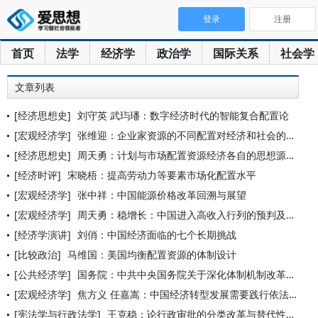
登录
注册
首页
法学
经济学
政治学
国际关系
社会学
文章列表
[经济思想史]
刘守英 武玙璠：数字经济时代的智能复合配置论
[宏观经济学]
张维迎：企业家资源的不同配置对经济和社会的影响
[经济思想史]
周天勇：计划与市场配置资源经济各自的思想源泉
[经济时评]
宋晓梧：提高劳动力等要素市场化配置水平
[宏观经济学]
张中祥：中国能源价格改革回溯与展望
[宏观经济学]
周天勇：稳增长：中国进入高收入行列的预判及其方案
[经济学演讲]
刘俏：中国经济面临的七个长期挑战
[比较政治]
马维国：美国均衡配置资源的体制设计
[公共经济学]
国务院：中共中央国务院关于深化体制机制改革加快实施创新驱动发
[宏观经济学]
焦方义 任嘉嵩：中国经济转型发展需要践行依法行政
[宪法学与行政法学]
王克稳：论行政审批的分类改革与替代性制度建设