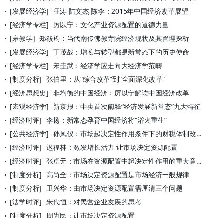
[发展经济学]
汪涛 陆文杰 陈李：2015年中国经济改革展望
[经济学专栏]
厉以宁：文化产业资源配置的道德力量
[宗教学]
郑筱筠：当代南传佛教寺院经济现状及其管理探析
[发展经济学]
丁茂战：增长与转型都是新常态下的历史使命
[经济学专栏]
宋圭武：经济学应走向大经济学范畴
[制度分析]
张伯里：从“综合改革”到“全面深化改革”
[经济思想史]
非均衡的中国经济：厉以宁解读中国经济改革
[宏观经济学]
新京报：中央首次阐释“经济发展新常态”九大特征
[经济时评]
李扬：新常态孕育中国经济将“浴火重生”
[公共经济学]
孙凤仪：市场起决定性作用条件下的财税体制改革
[经济时评]
迟福林：激发增长活力 让市场决定资源配置
[经济时评]
张卓元：市场在资源配置中起决定性作用的重大意义
[制度分析]
高尚全：市场决定资源配置是市场经济一般规律
[制度分析]
卫兴华：由市场决定资源配置需厘清三个问题
[法学时评]
朱代恒：对民营企业发展的思考
[制度分析]
周为民：让市场决定资源配置