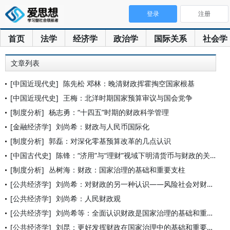
登录
注册
首页
法学
经济学
政治学
国际关系
社会学
文章列表
[中国近现代史]
陈先松 邓林：晚清财政挥霍掏空国家根基
[中国近现代史]
王梅：北洋时期国家预算审议与国会党争
[制度分析]
杨志勇：“十四五”时期的财政科学管理
[金融经济学]
刘尚希：财政与人民币国际化
[制度分析]
郭磊：对深化零基预算改革的几点认识
[中国古代史]
陈锋：“济用”与“理财”视域下明清货币与财政的关系
[制度分析]
丛树海：财政：国家治理的基础和重要支柱
[公共经济学]
刘尚希：对财政的另一种认识——风险社会对财政理论的新呼唤
[公共经济学]
刘尚希：人民财政观
[公共经济学]
刘尚希等：全面认识财政是国家治理的基础和重要支柱
[公共经济学]
刘昆：更好发挥财政在国家治理中的基础和重要支柱作用