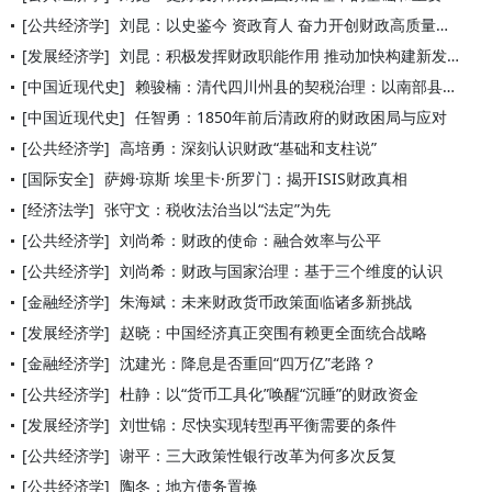
[公共经济学]
刘昆：以史鉴今 资政育人 奋力开创财政高质量发展新局面
[发展经济学]
刘昆：积极发挥财政职能作用 推动加快构建新发展格局
[中国近现代史]
赖骏楠：清代四川州县的契税治理：以南部县契税诉讼为侧重点
[中国近现代史]
任智勇：1850年前后清政府的财政困局与应对
[公共经济学]
高培勇：深刻认识财政“基础和支柱说”
[国际安全]
萨姆·琼斯 埃里卡·所罗门：揭开ISIS财政真相
[经济法学]
张守文：税收法治当以“法定”为先
[公共经济学]
刘尚希：财政的使命：融合效率与公平
[公共经济学]
刘尚希：财政与国家治理：基于三个维度的认识
[金融经济学]
朱海斌：未来财政货币政策面临诸多新挑战
[发展经济学]
赵晓：中国经济真正突围有赖更全面统合战略
[金融经济学]
沈建光：降息是否重回“四万亿”老路？
[公共经济学]
杜静：以“货币工具化”唤醒“沉睡”的财政资金
[发展经济学]
刘世锦：尽快实现转型再平衡需要的条件
[公共经济学]
谢平：三大政策性银行改革为何多次反复
[公共经济学]
陶冬：地方债务置换