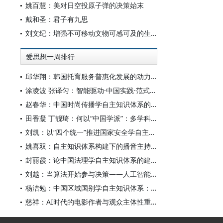
姚百慧：美对日空投原子弹的决策始末
戴和圣：君子有九思
刘文纪：增强不可移动文物可感可及的生命力
爱思想一周排行
邱华翔：韩国托育服务普惠化发展的动力机制、制度路径与政策效应
涂凌波 张译匀：智能驱动·中国实践·范式创新：“构建中国新闻传播学自主知识体系”专题研讨会综述
赵春华：中国时尚传播学自主知识体系的内在逻辑与实践路径
田香凝 丁靓琦：何以“中国学派”：多学科视野下中国特色新闻传播学建设的研究
刘凯：以“四个统一”推进国家安全学自主知识体系构建
姚喜双：自主知识体系构建下的播音主持高等专业教育研究
封丽霞：论中国法理学自主知识体系的建构
刘越：当算法开始参与决策——人工智能重塑全球治理的底层逻辑
杨洁勉：中国区域国别学自主知识体系：本原、借鉴和建构
慈祥：AI时代的电影作者与观众主体性重构