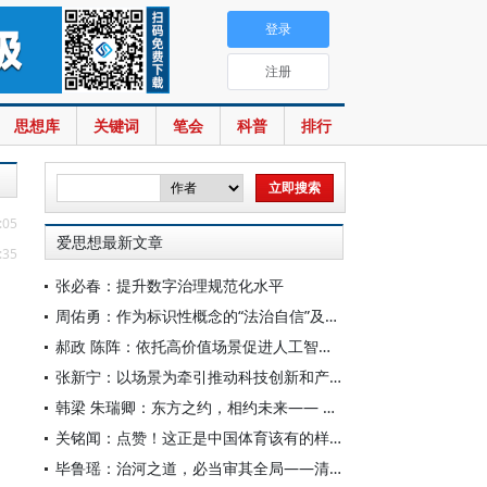
登录
注册
思想库
关键词
笔会
科普
排行
:05
爱思想最新文章
:35
张必春：提升数字治理规范化水平
周佑勇：作为标识性概念的“法治自信”及其时代意蕴
郝政 陈阵：依托高价值场景促进人工智能高质量数据集建设
张新宁：以场景为牵引推动科技创新和产业创新深度融合
韩梁 朱瑞卿：东方之约，相约未来—— 中国元首外交的世界情怀与大国气派
关铭闻：点赞！这正是中国体育该有的样子
毕鲁瑶：治河之道，必当审其全局——清代靳辅的治水理念与实践