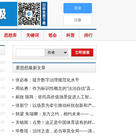
登录
注册
思想库
关键词
笔会
科普
排行
:54
爱思想最新文章
:01
:57
张必春：提升数字治理规范化水平
:15
周佑勇：作为标识性概念的“法治自信”及其时代意蕴
:24
郝政 陈阵：依托高价值场景促进人工智能高质量数据集建设
:16
张新宁：以场景为牵引推动科技创新和产业创新深度融合
:27
韩梁 朱瑞卿：东方之约，相约未来—— 中国元首外交的世界情怀与大国气派
:33
关铭闻：点赞！这正是中国体育该有的样子
:45
毕鲁瑶：治河之道，必当审其全局——清代靳辅的治水理念与实践