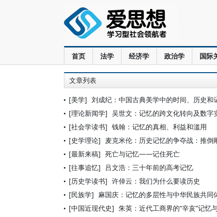
首页
法学
经济学
政治学
国际
文章列表
[美学]
刘成纪：中国古典美学中的时间、历史和
[理论新闻学]
吴世文：记忆的跨文化转向及数字
[社会学读书]
钱翰：记忆的真相、利益和滥用
[史学理论]
麦克米伦：历史记忆的争夺战：推倒
[最新来稿]
死亡与记忆——记住死亡
[往事追忆]
吕文浩：三十年前的高考记忆
[历史学读书]
许倬云：我们为什么要读历史
[民族学]
麻国庆：记忆的多层性与中华民族共同
[中国近现代史]
朱英：近代工商界的“辛亥”记忆