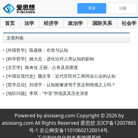
登录
注册
首页
法学
经济学
政治学
国际关系
社会学
文章列表
[外国哲学]
陈嘉映：在世与认知
[科学哲学]
姚大志：进化论对人类认知的影响
[文艺学]
陈奇佳 王丽：占有及其限度
[中国近现代史]
魏文享：近代官民对工商同业公会的认知
[哲学总论]
刘清平：认知能够凌驾于意志和情感之上吗？
[地区问题]
李琪：“中亚”所指及其历史演变
Powered by aisixiang.com Copyright © 2026 by
aisixiang.com All Rights Reserved 爱思想 京ICP备12007865
号-1 京公网安备11010602120014号.
工业和信息化部备案管理系统