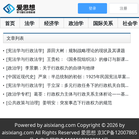
登录
注册
首页
法学
经济学
政治学
国际关系
社会学
文章列表
[宪法学与行政法学]
原田大树：规制战略理论的现状及其课题
[宪法学与行政法学]
王贵松：《国务院组织法》的修订与新课题
[政治学]
李景鹏：关于行政权力的自律与他律
[中国近现代史]
严泉：半总统制的初创：1925年民国宪法草案的政体设计
[宪法学与行政法学]
于立深：多元行政任务下的行政机关自我规制
[政治学专栏]
葛荃：行政权力主体与行政关系主体析论——基于行政哲学的视角
[公共政策与治理]
姜明安：突发事态下行政权力的规范
Powered by aisixiang.com Copyright © 2026 by
aisixiang.com All Rights Reserved 爱思想 京ICP备12007865