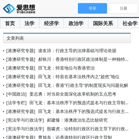
登录
注册
首页
法学
经济学
政治学
国际关系
社会学
文章列表
[港澳研究专题]
凌友诗：行政主导的法律基础与理论依据
[港澳研究专题]
郝铁川：香港特别行政区政治体制是一种独特的地方政治体制
[港澳研究专题]
田飞龙：特首地位与香港管治
[港澳研究专题]
田飞龙：特首在基本法秩序内之“超然”地位
[港澳研究专题]
田飞龙：香港“行政主导”的制度现实与问题化解
[中国政治]
姜志勇：对当前全面深化改革机制的五点思考
[法学专栏]
田飞龙：基本法秩序下的预选式提名与行政主导制的演化
[港澳研究专题]
田飞龙：基本法秩序下的预选式提名与行政主导制的演化
[宪法学与行政法学]
郝建臻：港澳政治生态比较研究
[宪法学与行政法学]
殷啸虎：论特别行政区行政主导下的行政权控制与监督
[港澳研究专题]
曹旭东：论香港特别行政区行政主导制