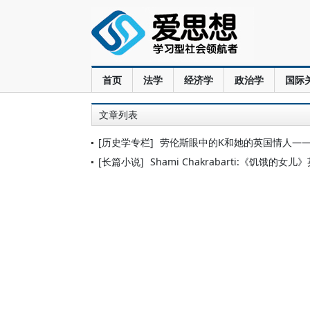
首页
法学
经济学
政治学
国际
文章列表
[历史学专栏]
劳伦斯眼中的K和她的英国情人—
[长篇小说]
Shami Chakrabarti:《饥饿的女