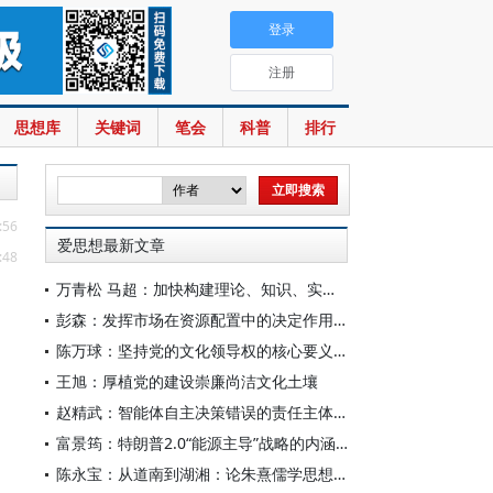
登录
注册
思想库
关键词
笔会
科普
排行
:56
爱思想最新文章
:48
万青松 马超：加快构建理论、知识、实践一体发展的区域国别自主知识体系
彭森：发挥市场在资源配置中的决定作用是中国改革的最基本经验
陈万球：坚持党的文化领导权的核心要义、历史必然性和科学方法
王旭：厚植党的建设崇廉尚洁文化土壤
赵精武：智能体自主决策错误的责任主体与边界
富景筠：特朗普2.0“能源主导”战略的内涵、举措与影响
陈永宝：从道南到湖湘：论朱熹儒学思想的演变