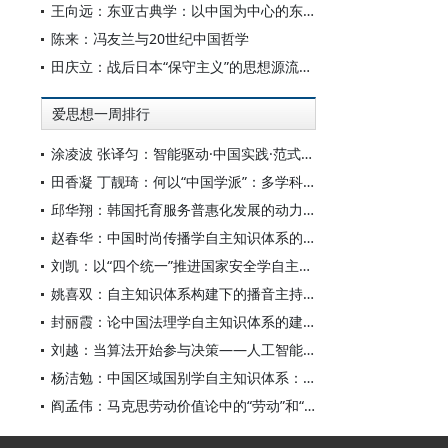
王向远：东亚古典学：以中国为中心的东亚学术文化共同体之建构
陈来：冯友兰与20世纪中国哲学
田庆立：战后日本“保守主义”的思想源流及核心价值探析
爱思想一周排行
涂凌波 张译匀：智能驱动·中国实践·范式创新：“构建中国新闻传播学自主知识体系”专题研讨会综述
田香凝 丁靓琦：何以“中国学派”：多学科视野下中国特色新闻传播学建设的研究
邱华翔：韩国托育服务普惠化发展的动力机制、制度路径与政策效应
赵春华：中国时尚传播学自主知识体系的内在逻辑与实践路径
刘凯：以“四个统一”推进国家安全学自主知识体系构建
姚喜双：自主知识体系构建下的播音主持高等专业教育研究
封丽霞：论中国法理学自主知识体系的建构
刘越：当算法开始参与决策——人工智能重塑全球治理的底层逻辑
杨洁勉：中国区域国别学自主知识体系：本原、借鉴和建构
阎孟伟：马克思劳动价值论中的“劳动”和“价值”概念