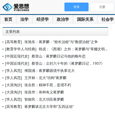
登录
注册
首页
法学
经济学
政治学
国际关系
社会学
文章列表
[高等教育]
张旭东：蒋梦麟：“校长治校”与“教授治校”之争
[教育学学人与经典]
韩戍：《西潮》之外：蒋梦麟与“草棚文明”风波
[中国近现代史]
蔡登山：蒋梦麟日记与他的晚年恋
[中国近现代史]
蔡登山：尘封六十年的《蒋梦麟日记，1957》
[学人风范]
傅国涌：蒋梦麟困境中执掌北大
[学人风范]
王开林：北大“功狗”蒋梦麟
[大浪淘沙]
张永胜：精神不死，是谓不朽
[大浪淘沙]
张昌华：有种有义蒋梦麟
[学人风范]
智效民：北大功臣蒋梦麟
[高等教育]
蒋梦麟谈北京大学和“五四运动”