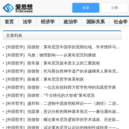
登录
注册
首页
法学
经济学
政治学
国际关系
社会学
文章列表
[外国哲学]
段德智：莱布尼茨中国学的宽阔论域、学术情怀与理论旨趣——莱布
[外国哲学]
马彪：物理影响——从莱布尼茨到康德
[外国哲学]
陈常燊：莱布尼茨超本质主义的三重面相
[外国哲学]
段德智：托马斯自然神学遗产的卓越继承人莱布尼茨
[外国哲学]
陈修斋：莱布尼茨哲学体系初探
[外国哲学]
段德智：一位志在扭转西方哲学乾坤的实践哲学家
[外国哲学]
段德智：“千古绝伦的大智者”莱布尼茨
[科学哲学]
盛邦和：二进制中国发明权辩识——《易经》二进制发明及莱布尼茨
[外国哲学]
倪梁康：意识分析的两种基本形态——兼论通向超越论—发生现象学
[外国哲学]
段德智：概论莱布尼茨逻辑学的学术成就、历史影响和理论得失
[外国哲学]
段德智：试论莱布尼茨认识论的独创性或特质——《莱布尼茨认识论