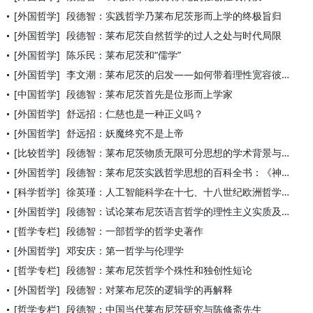
[外国哲学]
段德智：实践哲学乃莱布尼茨形而上学的终极旨归
[外国哲学]
段德智：莱布尼茨自然哲学的过人之处与时代局限
[外国哲学]
陈乐民：莱布尼茨和“儒学”
[外国哲学]
李文潮：莱布尼茨的启发——如何带着理性宽容彼此交流
[中国哲学]
段德智：莱布尼茨首先是位形而上学家
[外国哲学]
舒远招：仁慈也是一种正义吗？
[外国哲学]
舒远招：妖魔终究不是上帝
[比较哲学]
段德智：莱布尼茨物质无限可分思想的学术背景与哲学意义
[外国哲学]
段德智：莱布尼茨实践哲学思想的百科全书：《神正论》汉译者序
[科学哲学]
徐英瑾：人工智能科学在十七、十八世纪欧洲哲学中的观念起源
[外国哲学]
段德智：试论莱布尼茨语言哲学的理性主义实质及其历史地位
[哲学专栏]
段德智：一部哲学的哲学史著作
[外国哲学]
邓安庆：第一哲学与伦理学
[哲学专栏]
段德智：莱布尼茨哲学个殊性和独创性短论
[外国哲学]
段德智：对莱布尼茨的逻辑学的再解释
[哲学专栏]
段德智：中国当代莱布尼茨研究与陈修斋先生