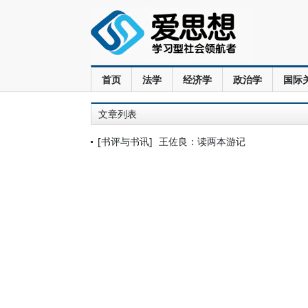
首页
法学
经济学
政治学
国际
文章列表
[书评与书讯]
王佐良：读两本游记