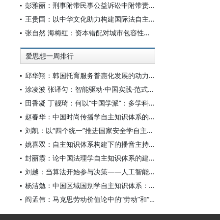
彭雅丽：刑事附带民事公益诉讼中附带责任的判定
王贵国：以中华文化助力构建国际法自主知识体系
张自然 海梅红：资本错配对城市包容性绿色增长的影响研究
爱思想一周排行
邱华翔：韩国托育服务普惠化发展的动力机制、制度路径与政策效应
涂凌波 张译匀：智能驱动·中国实践·范式创新：“构建中国新闻传播学自主知识体系”专题研讨会综述
田香凝 丁靓琦：何以“中国学派”：多学科视野下中国特色新闻传播学建设的研究
赵春华：中国时尚传播学自主知识体系的内在逻辑与实践路径
刘凯：以“四个统一”推进国家安全学自主知识体系构建
姚喜双：自主知识体系构建下的播音主持高等专业教育研究
封丽霞：论中国法理学自主知识体系的建构
刘越：当算法开始参与决策——人工智能重塑全球治理的底层逻辑
杨洁勉：中国区域国别学自主知识体系：本原、借鉴和建构
阎孟伟：马克思劳动价值论中的“劳动”和“价值”概念