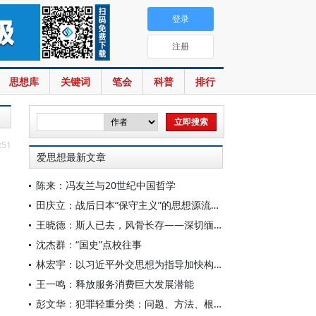
登录
注册
思想库
关键词
笔会
科普
排行
:51
爱思想最新文章
陈来：冯友兰与20世纪中国哲学
田庆立：战后日本“保守主义”的思想源流及核心价值探析
王晓德：斯人已去，风骨长存——深切缅怀汪征鲁先生
沈杰群：“国史”点校往事
林宏宇：以习近平外交思想为指导加快构建中国国际关系学自主知识体系
王一鸣：释放服务消费巨大发展潜能
彭文华：犯罪轻重分类：问题、方法、根据与刑法优化