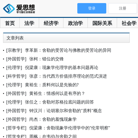
登录
注册
首页
法学
经济学
政治学
国际关系
社会学
文章列表
[宗教学]
李革新：舍勒的受苦论与佛教的受苦论的异同
[外国哲学]
张柯：错位的交锋
[伦理学]
倪梁康：现象学伦理学的基本问题再论
[科学哲学]
张彦：当代西方价值排序理论的范式演进
[伦理学]
黄裕生：质料何以是先验的?
[外国哲学]
黄裕生：情感何以是有序的？
[伦理学]
张任之：舍勒对苏格拉底问题的回答
[外国哲学]
钟汉川：论胡塞尔和舍勒的"质料"概念
[外国哲学]
尚杰：舍勒的羞愧现象学
[哲学专栏]
倪梁康：舍勒现象学伦理学中的“伦常明察”
[哲学专栏]
周枫：在韦伯与舍勒之间