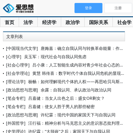
登录
注册
首页
法学
经济学
政治学
国际关系
社会学
文章列表
[中国现当代文学]
唐娒嘉：确立自我认同与转换革命能量：作为政治实践的郭沫若自传
[心理学]
吴玉军：现代社会与自我认同焦虑
[社会心理学]
吕小康：人工智能生成内容对青少年社会心态的影响
[社会学理论]
黄慧 韩传喜：数字时代个体自我认同危机的显现与消解
[理论法学]
杨畅：如何理解现代个体的人权——再思哈贝马斯的双重批判与主体
[政治思想与思潮]
余露：自我认同、承认政治与政治认同
[笔会专栏]
吕嘉健：当女人出色之后：盛女OR剩女？
[笔会专栏]
吕嘉健：使女人胜于男人的那些秘密
[政治思想与思潮]
许纪霖：现代中国的家国天下与自我认同
[外国哲学]
汪行福：精神分析与马克思主义的意识形态批判理论
[史学理论]
许纪霖：“大脱嵌”之后：家国天下与自我认同