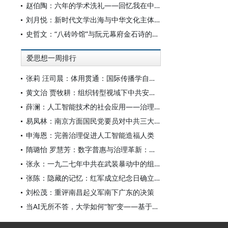
赵伯陶：六年的学术洗礼——回忆我在中华书局的日子
刘月悦：新时代文学出海与中华文化主体性建构
史哲文：“八砖吟馆”与阮元幕府金石诗的学人品格、诗学祈向
爱思想一周排行
张莉 汪司晨：体用贯通：国际传播学自主知识体系的建构逻辑与学科交叉进路
黄文治 贾牧耕：组织转型视域下中共安徽省临时委员会的“两建两废”（1927—1931）
薛澜：人工智能技术的社会应用——治理挑战
易凤林：南京方面国民党要员对中共三大起义的反应
申海恩：完善治理促进人工智能造福人类
隋璐怡 罗慧芳：数字普惠与治理革新：中国人工智能赋能全球南方发展
张永：一九二七年中共在武装暴动中的组织转型
张陈：隐藏的记忆：红军成立纪念日确立前中共对南昌起义的纪念
刘松茂：重评南昌起义军南下广东的决策
当AI无所不答，大学如何“智”变——基于全国400余所高校本科生AI使用情况的调查与思考