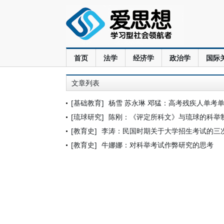
首页
法学
经济学
政治学
国际
文章列表
[基础教育]
杨雪 苏永琳 邓猛：高考残疾人单考
[琉球研究]
陈刚：《评定所科文》与琉球的科举
[教育史]
李涛：民国时期关于大学招生考试的三
[教育史]
牛娜娜：对科举考试作弊研究的思考