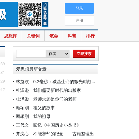
登录
注册
思想库
关键词
笔会
科普
排行
:39
爱思想最新文章
:31
:29
林笕汶：0.2毫秒：碳基生命的微光时刻——读邵春堡《未来人类：科技拓展无限可能》
:17
杜泽逊：我们需要新时代的出版家
杜泽逊：老师永远是你们的老师
顾颉刚：祖父的故事
顾颉刚：我的祖母
王代文：回忆《中国历史小丛书》
齐浣心：不能忘却的纪念——古籍整理出版规划小组成立六十载记