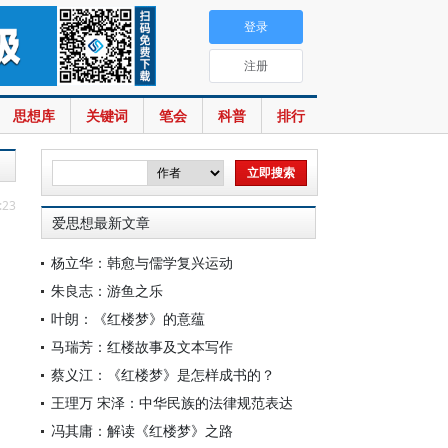
登录
注册
思想库
关键词
笔会
科普
排行
:23
爱思想最新文章
杨立华：韩愈与儒学复兴运动
朱良志：游鱼之乐
叶朗：《红楼梦》的意蕴
马瑞芳：红楼故事及文本写作
蔡义江：《红楼梦》是怎样成书的？
王理万 宋泽：中华民族的法律规范表达
冯其庸：解读《红楼梦》之路