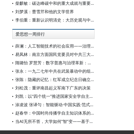
柴麒敏：碳达峰碳中和的重大成就与重要任务
刘梦溪：曹雪芹和他的文学世界
李伯重：重新认识明清史：大历史观与中国史学创新
爱思想一周排行
薛澜：人工智能技术的社会应用——治理挑战
易凤林：南京方面国民党要员对中共三大起义的反应
隋璐怡 罗慧芳：数字普惠与治理革新：中国人工智能赋能全球南方发展
张永：一九二七年中共在武装暴动中的组织转型
张陈：隐藏的记忆：红军成立纪念日确立前中共对南昌起义的纪念
刘松茂：重评南昌起义军南下广东的决策
刘凯：以“四个统一”推进国家安全学自主知识体系构建
涂凌波 张译匀：智能驱动·中国实践·范式创新：“构建中国新闻传播学自主知识体系”专题研讨会综述
赵春华：中国时尚传播学自主知识体系的内在逻辑与实践路径
当AI无所不答，大学如何“智”变——基于全国400余所高校本科生AI使用情况的调查与思考