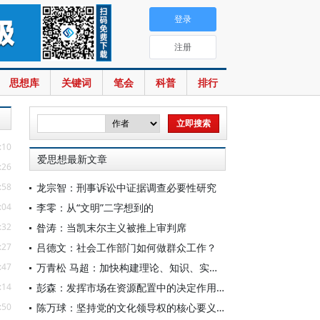
登录
注册
思想库
关键词
笔会
科普
排行
:10
爱思想最新文章
:26
:58
龙宗智：刑事诉讼中证据调查必要性研究
:04
李零：从“文明”二字想到的
:32
昝涛：当凯末尔主义被推上审判席
:27
吕德文：社会工作部门如何做群众工作？
:47
万青松 马超：加快构建理论、知识、实践一体发展的区域国别自主知识体系
:14
彭森：发挥市场在资源配置中的决定作用是中国改革的最基本经验
:50
陈万球：坚持党的文化领导权的核心要义、历史必然性和科学方法