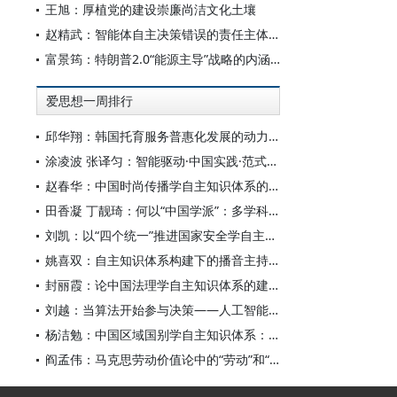
王旭：厚植党的建设崇廉尚洁文化土壤
赵精武：智能体自主决策错误的责任主体与边界
富景筠：特朗普2.0“能源主导”战略的内涵、举措与影响
爱思想一周排行
邱华翔：韩国托育服务普惠化发展的动力机制、制度路径与政策效应
涂凌波 张译匀：智能驱动·中国实践·范式创新：“构建中国新闻传播学自主知识体系”专题研讨会综述
赵春华：中国时尚传播学自主知识体系的内在逻辑与实践路径
田香凝 丁靓琦：何以“中国学派”：多学科视野下中国特色新闻传播学建设的研究
刘凯：以“四个统一”推进国家安全学自主知识体系构建
姚喜双：自主知识体系构建下的播音主持高等专业教育研究
封丽霞：论中国法理学自主知识体系的建构
刘越：当算法开始参与决策——人工智能重塑全球治理的底层逻辑
杨洁勉：中国区域国别学自主知识体系：本原、借鉴和建构
阎孟伟：马克思劳动价值论中的“劳动”和“价值”概念