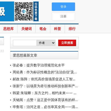
登录
注册
思想库
关键词
笔会
科普
排行
:33
爱思想最新文章
张必春：提升数字治理规范化水平
周佑勇：作为标识性概念的“法治自信”及其时代意蕴
郝政 陈阵：依托高价值场景促进人工智能高质量数据集建设
张新宁：以场景为牵引推动科技创新和产业创新深度融合
韩梁 朱瑞卿：东方之约，相约未来—— 中国元首外交的世界情怀与大国气派
关铭闻：点赞！这正是中国体育该有的样子
毕鲁瑶：治河之道，必当审其全局——清代靳辅的治水理念与实践