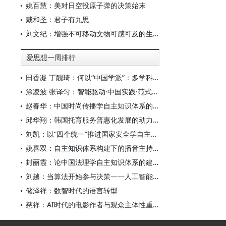
姚百慧：美对日空投原子弹的决策始末
戴和圣：君子有九思
刘文纪：增强不可移动文物可感可及的生命力
爱思想一周排行
田香凝 丁靓琦：何以“中国学派”：多学科视野下中国特色新闻传播学建设的研究
涂凌波 张译匀：智能驱动·中国实践·范式创新：“构建中国新闻传播学自主知识体系”专题研讨会综述
赵春华：中国时尚传播学自主知识体系的内在逻辑与实践路径
邱华翔：韩国托育服务普惠化发展的动力机制、制度路径与政策效应
刘凯：以“四个统一”推进国家安全学自主知识体系构建
姚喜双：自主知识体系构建下的播音主持高等专业教育研究
封丽霞：论中国法理学自主知识体系的建构
刘越：当算法开始参与决策——人工智能重塑全球治理的底层逻辑
储泽祥：数智时代的语言转型
慈祥：AI时代的电影作者与观众主体性重构