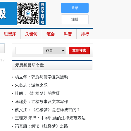
登录
注册
思想库
关键词
笔会
科普
排行
:17
爱思想最新文章
杨立华：韩愈与儒学复兴运动
朱良志：游鱼之乐
叶朗：《红楼梦》的意蕴
马瑞芳：红楼故事及文本写作
蔡义江：《红楼梦》是怎样成书的？
王理万 宋泽：中华民族的法律规范表达
冯其庸：解读《红楼梦》之路