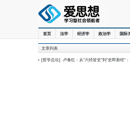
首页
法学
经济学
政治学
国际
文章列表
[哲学总论]
卢春红：从“六经皆史”到“史即新经”