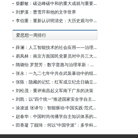
柴麒敏：碳达峰碳中和的重大成就与重要任务
刘梦溪：曹雪芹和他的文学世界
李伯重：重新认识明清史：大历史观与中国史学创新
爱思想一周排行
薛澜：人工智能技术的社会应用——治理挑战
易凤林：南京方面国民党要员对中共三大起义的反应
隋璐怡 罗慧芳：数字普惠与治理革新：中国人工智能赋能全球南方发展
张永：一九二七年中共在武装暴动中的组织转型
张陈：隐藏的记忆：红军成立纪念日确立前中共对南昌起义的纪念
刘松茂：重评南昌起义军南下广东的决策
刘凯：以“四个统一”推进国家安全学自主知识体系构建
涂凌波 张译匀：智能驱动·中国实践·范式创新：“构建中国新闻传播学自主知识体系”专题研讨会综述
赵春华：中国时尚传播学自主知识体系的内在逻辑与实践路径
田香凝 丁靓琦：何以“中国学派”：多学科视野下中国特色新闻传播学建设的研究