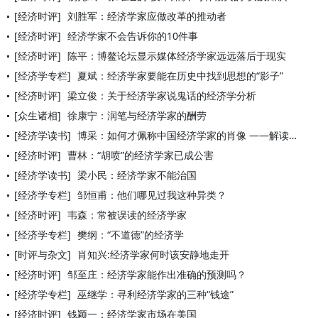
[经济时评]
刘胜军：经济学家应做改革的推动者
[经济时评]
经济学家不会告诉你的10件事
[经济时评]
陈平：博鳌论坛显示媒体经济学家远远落后于现实
[经济学专栏]
夏斌：经济学家要能在历史中找到思想的“影子”
[经济时评]
梁立俊：关于经济学家说鬼话的经济学分析
[众生诸相]
徐康宁：润笔与经济学家的酬劳
[经济学读书]
博采：如何才佩称中国经济学家的肖像 ——解读《吴敬琏传》之七
[经济时评]
曹林：“胡喷”的经济学家已成公害
[经济学读书]
梁小民：经济学家不能治国
[经济学专栏]
邹恒甫：他们哪见过我这种异类？
[经济时评]
韦森：常被误读的经济学家
[经济学专栏]
樊纲：“不道德”的经济学
[时评与杂文]
肖知兴:经济学家何时该安静地走开
[经济时评]
邹至庄：经济学家能作出准确的预测吗？
[经济学专栏]
巫继学：寻利经济学家的三种“钱途”
[经济时评]
钱颖一：经济学家市场在美国