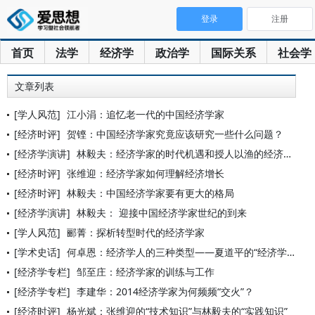
登录
注册
首页
法学
经济学
政治学
国际关系
社会学
文章列表
[学人风范]
江小涓：追忆老一代的中国经济学家
[经济时评]
贺铿：中国经济学家究竟应该研究一些什么问题？
[经济学演讲]
林毅夫：经济学家的时代机遇和授人以渔的经济学教与学之道
[经济时评]
张维迎：经济学家如何理解经济增长
[经济时评]
林毅夫：中国经济学家要有更大的格局
[经济学演讲]
林毅夫： 迎接中国经济学家世纪的到来
[学人风范]
郦菁：探析转型时代的经济学家
[学术史话]
何卓恩：经济学人的三种类型——夏道平的“经济学家”论
[经济学专栏]
邹至庄：经济学家的训练与工作
[经济学专栏]
李建华：2014经济学家为何频频“交火”？
[经济时评]
杨光斌：张维迎的“技术知识”与林毅夫的“实践知识”