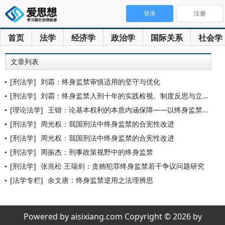
登录
注册
首页
法学
经济学
政治学
国际关系
社会学
文章列表
[刑法学]
刘霜：终身监禁审慎适用的坚守与优化
[刑法学]
刘霜：终身监禁入刑十年的实践检视、制度反思与立法展望
[理论法学]
王锴：论基本权利的本质内涵保障——以终身监禁为例
[刑法学]
周光权：我国刑法中终身监禁的合宪性改进
[刑法学]
周光权：我国刑法中终身监禁的合宪性改进
[刑法学]
周振杰：刑事政策视野中的终身监禁
[刑法学]
张兆松 王瑞剑：贪贿犯罪终身监禁若干争议问题研究
[法学专栏]
余文唐：终身监禁逆用之法理辨思
Powered by aisixiang.com Copyright © 2026 by