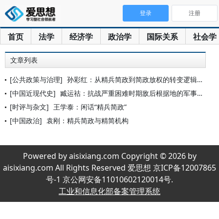
登录
注册
首页
法学
经济学
政治学
国际关系
社会学
文章列表
[公共政策与治理]
孙彩红：从精兵简政到简政放权的转变逻辑与三元统合
[中国近现代史]
臧运祜：抗战严重困难时期敌后根据地的军事建设
[时评与杂文]
王学泰：闲话“精兵简政”
[中国政治]
袁刚：精兵简政与精简机构
Powered by aisixiang.com Copyright © 2026 by
aisixiang.com All Rights Reserved 爱思想 京ICP备12007865
号-1 京公网安备11010602120014号.
工业和信息化部备案管理系统