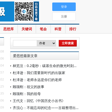
登录
注册
思想库
关键词
笔会
科普
排行
:08
爱思想最新文章
:06
:04
林笕汶：0.2毫秒：碳基生命的微光时刻——读邵春堡《未来人类：科技拓展无限可能》
:57
杜泽逊：我们需要新时代的出版家
:02
杜泽逊：老师永远是你们的老师
:25
顾颉刚：祖父的故事
:35
顾颉刚：我的祖母
:06
王代文：回忆《中国历史小丛书》
:09
齐浣心：不能忘却的纪念——古籍整理出版规划小组成立六十载记