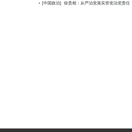
[中国政治]
徐贵相：从严治党落实管党治党责任