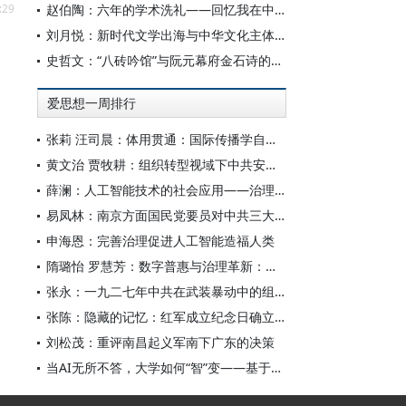
:29
赵伯陶：六年的学术洗礼——回忆我在中华书局的日子
刘月悦：新时代文学出海与中华文化主体性建构
史哲文：“八砖吟馆”与阮元幕府金石诗的学人品格、诗学祈向
爱思想一周排行
张莉 汪司晨：体用贯通：国际传播学自主知识体系的建构逻辑与学科交叉进路
黄文治 贾牧耕：组织转型视域下中共安徽省临时委员会的“两建两废”（1927—1931）
薛澜：人工智能技术的社会应用——治理挑战
易凤林：南京方面国民党要员对中共三大起义的反应
申海恩：完善治理促进人工智能造福人类
隋璐怡 罗慧芳：数字普惠与治理革新：中国人工智能赋能全球南方发展
张永：一九二七年中共在武装暴动中的组织转型
张陈：隐藏的记忆：红军成立纪念日确立前中共对南昌起义的纪念
刘松茂：重评南昌起义军南下广东的决策
当AI无所不答，大学如何“智”变——基于全国400余所高校本科生AI使用情况的调查与思考