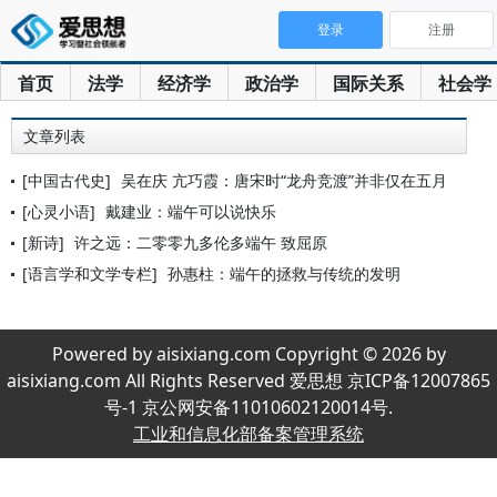
登录
注册
首页
法学
经济学
政治学
国际关系
社会学
文章列表
[中国古代史]
吴在庆 亢巧霞：唐宋时“龙舟竞渡”并非仅在五月
[心灵小语]
戴建业：端午可以说快乐
[新诗]
许之远：二零零九多伦多端午 致屈原
[语言学和文学专栏]
孙惠柱：端午的拯救与传统的发明
Powered by aisixiang.com Copyright © 2026 by
aisixiang.com All Rights Reserved 爱思想 京ICP备12007865
号-1 京公网安备11010602120014号.
工业和信息化部备案管理系统