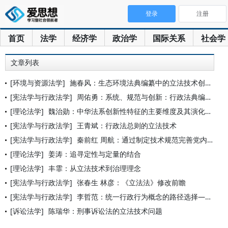
登录
注册
首页
法学
经济学
政治学
国际关系
社会学
文章列表
[环境与资源法学]
施春风：生态环境法典编纂中的立法技术创新
[宪法学与行政法学]
周佑勇：系统、规范与创新：行政法典编纂的立法技术
[理论法学]
魏治勋：中华法系创新性特征的主要维度及其演化历程
[宪法学与行政法学]
王青斌：行政法总则的立法技术
[宪法学与行政法学]
秦前红 周航：通过制定技术规范完善党内法规的路径分析
[理论法学]
姜涛：追寻定性与定量的结合
[理论法学]
丰霏：从立法技术到治理理念
[宪法学与行政法学]
张春生 林彦：《立法法》修改前瞻
[宪法学与行政法学]
李哲范：统一行政行为概念的路径选择——以国外行政诉讼立法技术
[诉讼法学]
陈瑞华：刑事诉讼法的立法技术问题