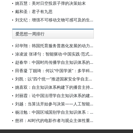
姚百慧：美对日空投原子弹的决策始末
戴和圣：君子有九思
刘文纪：增强不可移动文物可感可及的生命力
爱思想一周排行
邱华翔：韩国托育服务普惠化发展的动力机制、制度路径与政策效应
涂凌波 张译匀：智能驱动·中国实践·范式创新：“构建中国新闻传播学自主知识体系”专题研讨会综述
赵春华：中国时尚传播学自主知识体系的内在逻辑与实践路径
田香凝 丁靓琦：何以“中国学派”：多学科视野下中国特色新闻传播学建设的研究
刘凯：以“四个统一”推进国家安全学自主知识体系构建
姚喜双：自主知识体系构建下的播音主持高等专业教育研究
封丽霞：论中国法理学自主知识体系的建构
刘越：当算法开始参与决策——人工智能重塑全球治理的底层逻辑
杨洁勉：中国区域国别学自主知识体系：本原、借鉴和建构
慈祥：AI时代的电影作者与观众主体性重构