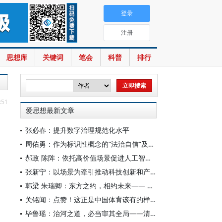
登录
注册
思想库
关键词
笔会
科普
排行
:51
爱思想最新文章
张必春：提升数字治理规范化水平
周佑勇：作为标识性概念的“法治自信”及其时代意蕴
郝政 陈阵：依托高价值场景促进人工智能高质量数据集建设
张新宁：以场景为牵引推动科技创新和产业创新深度融合
韩梁 朱瑞卿：东方之约，相约未来—— 中国元首外交的世界情怀与大国气派
关铭闻：点赞！这正是中国体育该有的样子
毕鲁瑶：治河之道，必当审其全局——清代靳辅的治水理念与实践