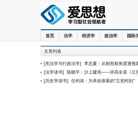
首页
法学
经济学
政治学
国际
文章列表
[宪法学与行政法学]
李忠夏：从制宪权角度透视
[法学读书]
陈晓平：沙上建塔——评高全喜《立
[历史学读书]
任剑涛：为革命谢幕的“立宪时刻”