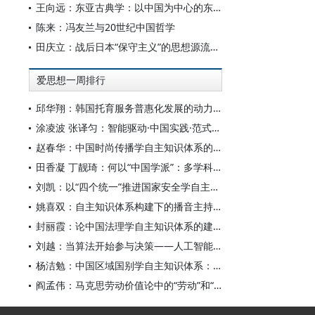
王向远：东亚古典学：以中国为中心的东亚学术文化共同体之建构
陈来：冯友兰与20世纪中国哲学
田庆立：战后日本“保守主义”的思想源流及核心价值探析
爱思想一周排行
邱华翔：韩国托育服务普惠化发展的动力机制、制度路径与政策效应
涂凌波 张译匀：智能驱动·中国实践·范式创新：“构建中国新闻传播学自主知识体系”专题研讨会综述
赵春华：中国时尚传播学自主知识体系的内在逻辑与实践路径
田香凝 丁靓琦：何以“中国学派”：多学科视野下中国特色新闻传播学建设的研究
刘凯：以“四个统一”推进国家安全学自主知识体系构建
姚喜双：自主知识体系构建下的播音主持高等专业教育研究
封丽霞：论中国法理学自主知识体系的建构
刘越：当算法开始参与决策——人工智能重塑全球治理的底层逻辑
杨洁勉：中国区域国别学自主知识体系：本原、借鉴和建构
阎孟伟：马克思劳动价值论中的“劳动”和“价值”概念