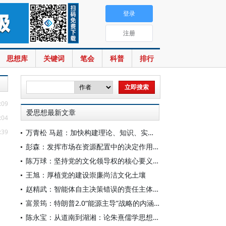
登录
注册
思想库
关键词
笔会
科普
排行
:09
爱思想最新文章
:04
:39
万青松 马超：加快构建理论、知识、实践一体发展的区域国别自主知识体系
彭森：发挥市场在资源配置中的决定作用是中国改革的最基本经验
陈万球：坚持党的文化领导权的核心要义、历史必然性和科学方法
王旭：厚植党的建设崇廉尚洁文化土壤
赵精武：智能体自主决策错误的责任主体与边界
富景筠：特朗普2.0“能源主导”战略的内涵、举措与影响
陈永宝：从道南到湖湘：论朱熹儒学思想的演变