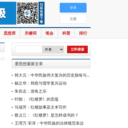
登录
注册
思想库
关键词
笔会
科普
排行
:22
爱思想最新文章
韩大元：中华民族伟大复兴的历史脉络与宪法内涵
杨立华：韩愈与儒学复兴运动
朱良志：游鱼之乐
叶朗：《红楼梦》的意蕴
马瑞芳：红楼故事及文本写作
蔡义江：《红楼梦》是怎样成书的？
王理万 宋泽：中华民族的法律规范表达