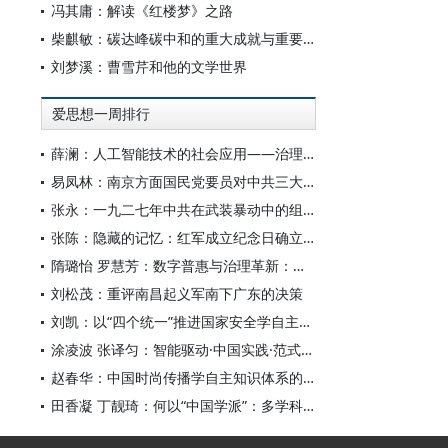
冯其庸：解读《红楼梦》之路
柴麒敏：碳达峰碳中和的重大成就与重要任务
刘梦溪：曹雪芹和他的文学世界
爱思想一周排行
薛澜：人工智能技术的社会应用——治理挑战
易凤林：南京方面国民党要员对中共三大起义的反应
张永：一九二七年中共在武装暴动中的组织转型
张陈：隐藏的记忆：红军成立纪念日确立前中共对南昌起义的纪念
隋璐怡 罗慧芳：数字普惠与治理革新：中国人工智能赋能全球南方发展
刘松茂：重评南昌起义军南下广东的决策
刘凯：以“四个统一”推进国家安全学自主知识体系构建
涂凌波 张译匀：智能驱动·中国实践·范式创新：“构建中国新闻传播学自主知识体系”专题研讨会综述
赵春华：中国时尚传播学自主知识体系的内在逻辑与实践路径
田香凝 丁靓琦：何以“中国学派”：多学科视野下中国特色新闻传播学建设的研究