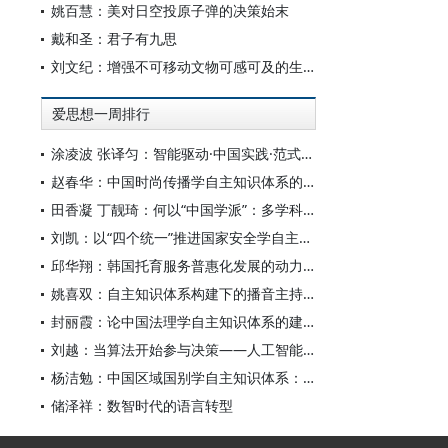
姚百慧：美对日空投原子弹的决策始末
戴和圣：君子有九思
刘文纪：增强不可移动文物可感可及的生命力
爱思想一周排行
涂凌波 张译匀：智能驱动·中国实践·范式创新：“构建中国新闻传播学自主知识体系”专题研讨会综述
赵春华：中国时尚传播学自主知识体系的内在逻辑与实践路径
田香凝 丁靓琦：何以“中国学派”：多学科视野下中国特色新闻传播学建设的研究
刘凯：以“四个统一”推进国家安全学自主知识体系构建
邱华翔：韩国托育服务普惠化发展的动力机制、制度路径与政策效应
姚喜双：自主知识体系构建下的播音主持高等专业教育研究
封丽霞：论中国法理学自主知识体系的建构
刘越：当算法开始参与决策——人工智能重塑全球治理的底层逻辑
杨洁勉：中国区域国别学自主知识体系：本原、借鉴和建构
储泽祥：数智时代的语言转型