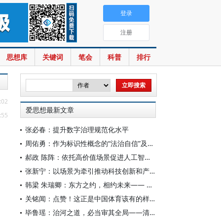
登录
注册
思想库
关键词
笔会
科普
排行
:02
爱思想最新文章
:55
张必春：提升数字治理规范化水平
周佑勇：作为标识性概念的“法治自信”及其时代意蕴
郝政 陈阵：依托高价值场景促进人工智能高质量数据集建设
张新宁：以场景为牵引推动科技创新和产业创新深度融合
韩梁 朱瑞卿：东方之约，相约未来—— 中国元首外交的世界情怀与大国气派
关铭闻：点赞！这正是中国体育该有的样子
毕鲁瑶：治河之道，必当审其全局——清代靳辅的治水理念与实践