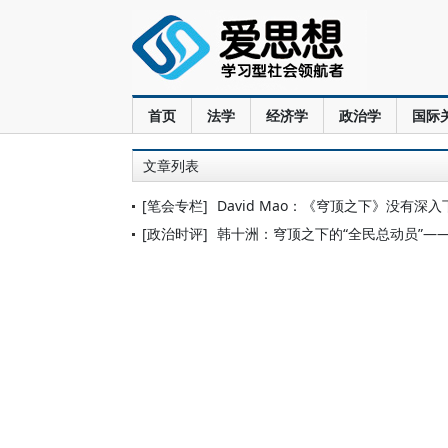
首页
法学
经济学
政治学
国际
文章列表
[笔会专栏]
David Mao：《穹顶之下》没有深
[政治时评]
韩十洲：穹顶之下的“全民总动员”—