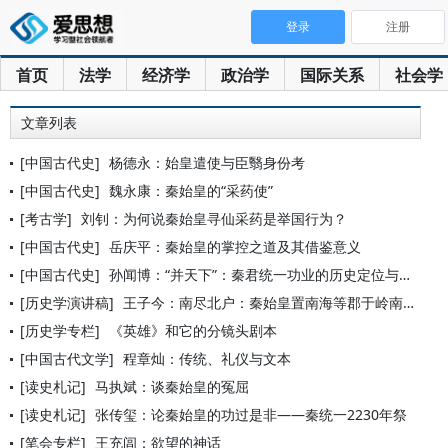
登录
注册
首页
法学
经济学
政治学
国际关系
社会学
文章列表
[中国古代史]
杨德永：始皇遣使与臣翳身份考
[中国古代史]
魏永康：秦始皇的“采药使”
[考古学]
刘钊：为何说秦始皇寻仙采药是举国行为？
[中国古代史]
岳庆平：秦始皇的掌控之道及其借鉴意义
[中国古代史]
孙闻博：“并天下”：秦君统一功业的历史定位与政治表述
[历史学演讲稿]
王子今：南尽北户：秦始皇置南海等郡于岭南的历史考察
[历史学专栏]
《英雄》和它的分镜头剧本
[中国古代文学]
程章灿：传统、礼仪与文本
[读史札记]
马执斌：谈秦始皇的冤屈
[读史札记]
张传玺：论秦始皇的功过是非——秦统一2230年祭
[笔会专栏]
王充闾：欲望的神话