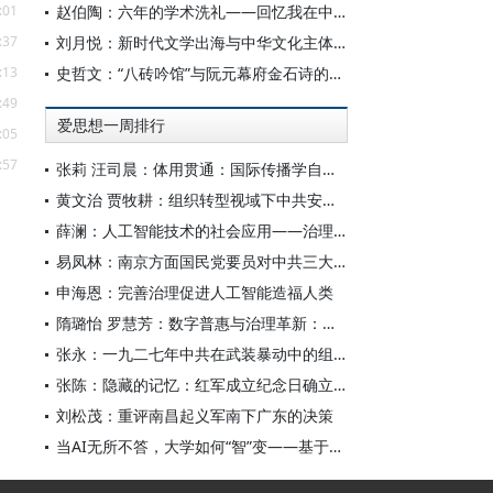
:01
赵伯陶：六年的学术洗礼——回忆我在中华书局的日子
:37
刘月悦：新时代文学出海与中华文化主体性建构
:13
史哲文：“八砖吟馆”与阮元幕府金石诗的学人品格、诗学祈向
:49
爱思想一周排行
:05
:57
张莉 汪司晨：体用贯通：国际传播学自主知识体系的建构逻辑与学科交叉进路
黄文治 贾牧耕：组织转型视域下中共安徽省临时委员会的“两建两废”（1927—1931）
薛澜：人工智能技术的社会应用——治理挑战
易凤林：南京方面国民党要员对中共三大起义的反应
申海恩：完善治理促进人工智能造福人类
隋璐怡 罗慧芳：数字普惠与治理革新：中国人工智能赋能全球南方发展
张永：一九二七年中共在武装暴动中的组织转型
张陈：隐藏的记忆：红军成立纪念日确立前中共对南昌起义的纪念
刘松茂：重评南昌起义军南下广东的决策
当AI无所不答，大学如何“智”变——基于全国400余所高校本科生AI使用情况的调查与思考