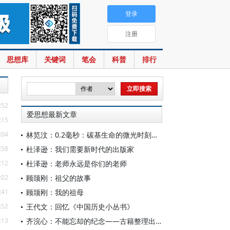
登录
注册
思想库
关键词
笔会
科普
排行
:52
爱思想最新文章
:15
:04
林笕汶：0.2毫秒：碳基生命的微光时刻——读邵春堡《未来人类：科技拓展无限可能》
:58
杜泽逊：我们需要新时代的出版家
:12
杜泽逊：老师永远是你们的老师
:02
顾颉刚：祖父的故事
:41
顾颉刚：我的祖母
:52
王代文：回忆《中国历史小丛书》
:13
齐浣心：不能忘却的纪念——古籍整理出版规划小组成立六十载记