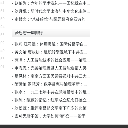
:41
赵伯陶：六年的学术洗礼——回忆我在中华书局的日子
:51
刘月悦：新时代文学出海与中华文化主体性建构
:50
史哲文：“八砖吟馆”与阮元幕府金石诗的学人品格、诗学祈向
:24
爱思想一周排行
:55
:02
张莉 汪司晨：体用贯通：国际传播学自主知识体系的建构逻辑与学科交叉进路
:40
黄文治 贾牧耕：组织转型视域下中共安徽省临时委员会的“两建两废”（1927—1931）
:55
薛澜：人工智能技术的社会应用——治理挑战
:01
申海恩：完善治理促进人工智能造福人类
易凤林：南京方面国民党要员对中共三大起义的反应
隋璐怡 罗慧芳：数字普惠与治理革新：中国人工智能赋能全球南方发展
张永：一九二七年中共在武装暴动中的组织转型
张陈：隐藏的记忆：红军成立纪念日确立前中共对南昌起义的纪念
刘松茂：重评南昌起义军南下广东的决策
当AI无所不答，大学如何“智”变——基于全国400余所高校本科生AI使用情况的调查与思考