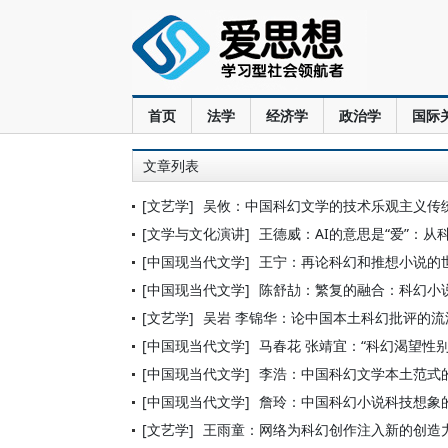
首页
法学
经济学
政治学
国际
文章列表
[文艺学]
吴攸：中国科幻文学的技术乐观主义传
[文学与文化演讲]
王德威：AI的意思是“爱”：
[中国现当代文学]
王宁：再论科幻和推想小说的
[中国现当代文学]
陈舒劼：繁复的融合：科幻小
[文艺学]
吴岩 李锦华：论中国本土科幻批评的流
[中国现当代文学]
马春花 张靖宜：“科幻渴望性
[中国现当代文学]
李浩：中国科幻文学本土范式
[中国现当代文学]
詹玲：中国科幻小说科技想象
[文艺学]
王雨童：网络为科幻创作注入新的创造