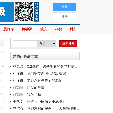
登录
注册
思想库
关键词
笔会
科普
排行
:38
爱思想最新文章
:35
:24
林笕汶：0.2毫秒：碳基生命的微光时刻——读邵春堡《未来人类：科技拓展无限可能》
:13
杜泽逊：我们需要新时代的出版家
:25
杜泽逊：老师永远是你们的老师
:30
顾颉刚：祖父的故事
:15
顾颉刚：我的祖母
:58
王代文：回忆《中国历史小丛书》
:47
齐浣心：不能忘却的纪念——古籍整理出版规划小组成立六十载记