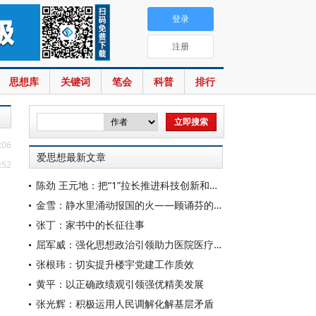
登录
注册
思想库
关键词
笔会
科普
排行
:06
爱思想最新文章
:52
陈劲 王元地：把“1”拉长推进科技创新和产业创新深度融合
金雪：静水里涌动报国的火——顾诵芬的文艺情怀
张丁：家书中的长征往事
屈军威：强化思想政治引领助力医院医疗服务提质升级
张根玮：切实提升楼宇党建工作质效
黄平：以正确政绩观引领强优精美发展
张光辉：积极运用人民调解化解基层矛盾