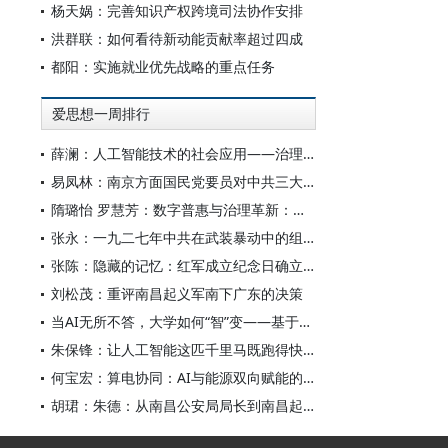
杨天娲：完善知识产权跨境司法协作安排
洪群联：如何看待新动能贡献率超过四成
都阳：实施就业优先战略的重点任务
爱思想一周排行
薛澜：人工智能技术的社会应用——治理挑战
易凤林：南京方面国民党要员对中共三大起义的反应
隋璐怡 罗慧芳：数字普惠与治理革新：中国人工智能赋能全球南方发展
张永：一九二七年中共在武装暴动中的组织转型
张陈：隐藏的记忆：红军成立纪念日确立前中共对南昌起义的纪念
刘松茂：重评南昌起义军南下广东的决策
当AI无所不答，大学如何“智”变——基于全国400余所高校本科生AI使用情况的调查与思考
朱保锋：让人工智能这匹千里马既跑得快又跑得稳
何宝宏：算电协同：AI与能源双向赋能的关键引擎
胡珺：朱德：从南昌公安局局长到南昌起义的“参谋和向导”