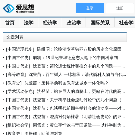
登录
注册
首页
法学
经济学
政治学
国际关系
社会学
文章列表
[中国近现代史]
陈维昭：论晚清变革独罪八股的历史文化原因
[中国古代史]
胡凯：19世纪来华德意志人笔下的中国科举制
[中国古代史]
沈登苗：简论进士统计和推介中的几个问题——以明代余姚进士为例
[高等教育]
沈登苗：百年树人 一脉相承：清代巍科人物与当代两院院士的分布
[教育史]
沈登苗：废科举前我国教育还城乡一体化吗？
[学术活动信息]
沈登苗：站在巨人的肩膀上，更站在时代的高坡上——当年我为何敢
[中国古代史]
沈登苗：关于科举社会流动讨论中的几个问题（概述）
[中国古代史]
沈登苗：也谈明代前期科举社会的流动率——对何炳棣研究结论的思
[中国古代史]
沈登苗：澄清对何炳棣著《明清社会史论》的评价
[组织社会学]
周雪光：黄仁宇悖论与帝国逻辑——以科举制为线索
[教育史]
周振鹤：问策与对策