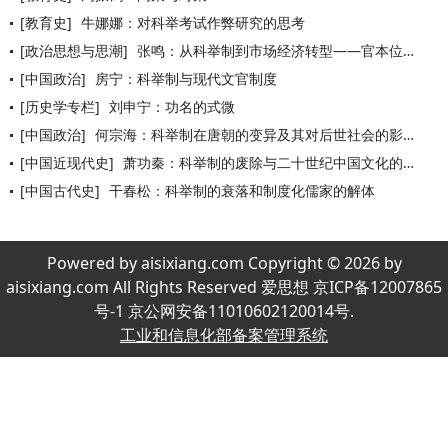
[教育史]
牛娜娜：对科举考试作弊研究的思考
[政治思想与思潮]
张鸣：从科举制到市场经济转型——官本位的源流及滥觞
[中国政治]
房宁：科举制与现代文官制度
[历史学专栏]
刘申宁：功名的式微
[中国政治]
何宗海：科举制在唐朝的变异及其对后世社会的影响
[中国近现代史]
萧功秦：科举制的废除与二十世纪中国文化的断层
[中国古代史]
干春松：科举制的衰落和制度化儒家的解体
Powered by aisixiang.com Copyright © 2026 by
aisixiang.com All Rights Reserved 爱思想 京ICP备12007865
号-1 京公网安备11010602120014号.
工业和信息化部备案管理系统