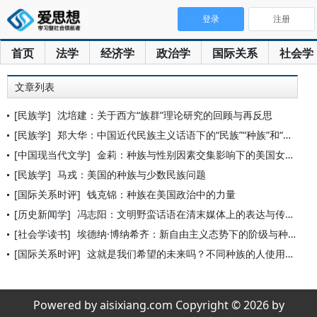
登录
注册
首页
法学
经济学
政治学
国际关系
社会学
文章列表
[民族学]
沈培建：关于西方“族群”理论研究的回顾与再反思
[民族学]
郑大华：中国近代民族主义话语下的“民族”“种族”和“国族”
[中国现当代文学]
金莉：种族与性别因素交集影响下的美国女性文学
[民族学]
马戎：美国的种族与少数民族问题
[国际关系时评]
钱克锦：种族在美国政治中的力量
[历史新闻学]
冯志阳：文明野蛮话语在清末媒体上的表达与传播
[社会学读书]
埃德纳·博纳希齐：新自由主义态势下的阶级与种族
[国际关系时评]
这就是我们希望的未来吗？不同种族的人使用不同的药？
Powered by aisixiang.com Copyright © 2026 by