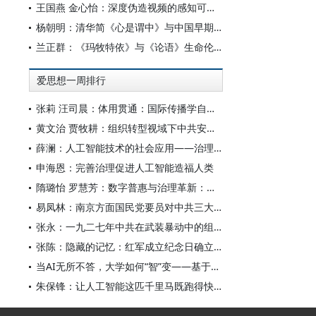
王国燕 金心怡：深度伪造视频的感知可信度：视觉素养和认知倾向的双重影响研究
杨朝明：清华简《心是谓中》与中国早期心论——脉络重审、学术反思及古典学范式转型
兰正群：《玛牧特依》与《论语》生命伦理的认知共性
爱思想一周排行
张莉 汪司晨：体用贯通：国际传播学自主知识体系的建构逻辑与学科交叉进路
黄文治 贾牧耕：组织转型视域下中共安徽省临时委员会的“两建两废”（1927—1931）
薛澜：人工智能技术的社会应用——治理挑战
申海恩：完善治理促进人工智能造福人类
隋璐怡 罗慧芳：数字普惠与治理革新：中国人工智能赋能全球南方发展
易凤林：南京方面国民党要员对中共三大起义的反应
张永：一九二七年中共在武装暴动中的组织转型
张陈：隐藏的记忆：红军成立纪念日确立前中共对南昌起义的纪念
当AI无所不答，大学如何“智”变——基于全国400余所高校本科生AI使用情况的调查与思考
朱保锋：让人工智能这匹千里马既跑得快又跑得稳