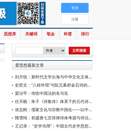
登录
注册
思想库
关键词
笔会
科普
排行
:52
爱思想最新文章
刘月悦：新时代文学出海与中华文化主体性建构
史哲文：“八砖吟馆”与阮元幕府金石诗的学人品格、诗学祈向
梁治平：传统中国法的名与实
任天晓：朱子《诗集传》体系下的元代诗学知识变革
张志刚：儒家文化与宗教中国化——以中国宗教通史为线索的学理沉思
隋雪纯：初盛唐七言排律诗体考源与诗法复变
王记录： “史学功用”：中国古代史学思想体系的核心