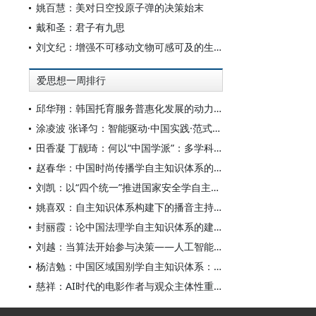
姚百慧：美对日空投原子弹的决策始末
戴和圣：君子有九思
刘文纪：增强不可移动文物可感可及的生命力
爱思想一周排行
邱华翔：韩国托育服务普惠化发展的动力机制、制度路径与政策效应
涂凌波 张译匀：智能驱动·中国实践·范式创新：“构建中国新闻传播学自主知识体系”专题研讨会综述
田香凝 丁靓琦：何以“中国学派”：多学科视野下中国特色新闻传播学建设的研究
赵春华：中国时尚传播学自主知识体系的内在逻辑与实践路径
刘凯：以“四个统一”推进国家安全学自主知识体系构建
姚喜双：自主知识体系构建下的播音主持高等专业教育研究
封丽霞：论中国法理学自主知识体系的建构
刘越：当算法开始参与决策——人工智能重塑全球治理的底层逻辑
杨洁勉：中国区域国别学自主知识体系：本原、借鉴和建构
慈祥：AI时代的电影作者与观众主体性重构