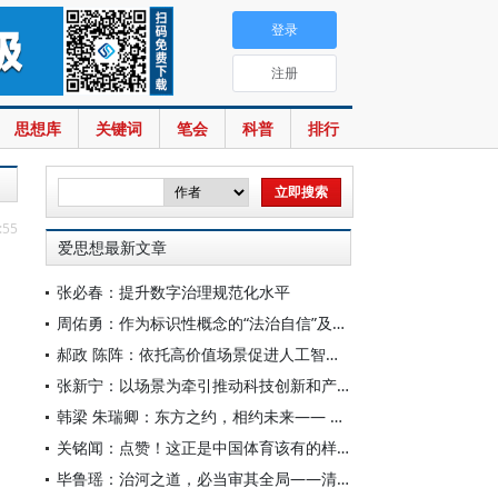
登录
注册
思想库
关键词
笔会
科普
排行
:55
爱思想最新文章
张必春：提升数字治理规范化水平
周佑勇：作为标识性概念的“法治自信”及其时代意蕴
郝政 陈阵：依托高价值场景促进人工智能高质量数据集建设
张新宁：以场景为牵引推动科技创新和产业创新深度融合
韩梁 朱瑞卿：东方之约，相约未来—— 中国元首外交的世界情怀与大国气派
关铭闻：点赞！这正是中国体育该有的样子
毕鲁瑶：治河之道，必当审其全局——清代靳辅的治水理念与实践