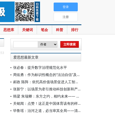
登录
注册
思想库
关键词
笔会
科普
排行
:53
爱思想最新文章
张必春：提升数字治理规范化水平
周佑勇：作为标识性概念的“法治自信”及其时代意蕴
郝政 陈阵：依托高价值场景促进人工智能高质量数据集建设
张新宁：以场景为牵引推动科技创新和产业创新深度融合
韩梁 朱瑞卿：东方之约，相约未来—— 中国元首外交的世界情怀与大国气派
关铭闻：点赞！这正是中国体育该有的样子
毕鲁瑶：治河之道，必当审其全局——清代靳辅的治水理念与实践