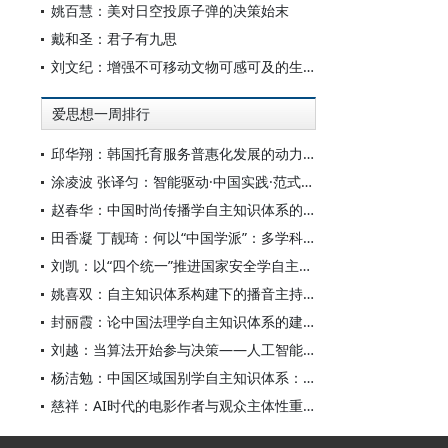
姚百慧：美对日空投原子弹的决策始末
戴和圣：君子有九思
刘文纪：增强不可移动文物可感可及的生命力
爱思想一周排行
邱华翔：韩国托育服务普惠化发展的动力机制、制度路径与政策效应
涂凌波 张译匀：智能驱动·中国实践·范式创新：“构建中国新闻传播学自主知识体系”专题研讨会综述
赵春华：中国时尚传播学自主知识体系的内在逻辑与实践路径
田香凝 丁靓琦：何以“中国学派”：多学科视野下中国特色新闻传播学建设的研究
刘凯：以“四个统一”推进国家安全学自主知识体系构建
姚喜双：自主知识体系构建下的播音主持高等专业教育研究
封丽霞：论中国法理学自主知识体系的建构
刘越：当算法开始参与决策——人工智能重塑全球治理的底层逻辑
杨洁勉：中国区域国别学自主知识体系：本原、借鉴和建构
慈祥：AI时代的电影作者与观众主体性重构