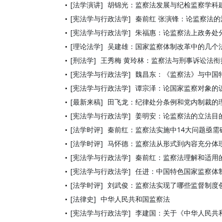
[法学演讲]
胡锦光：监察法发展与纪检监察学科
[宪法学与行政法学]
秦前红 张演锋：论监察法的
[宪法学与行政法学]
朱福惠：论监察法上政务处
[理论法学]
吴建雄：国家监察体制改革中的几个
[刑法学]
王秀梅 黄玲林：监察法与刑事诉讼法衔
[宪法学与行政法学]
魏昌东：《监察法》与中国
[宪法学与行政法学]
谭宗泽：论国家监察对象的
[最新来稿]
田飞龙：纪律处分条例和党内制裁的
[宪法学与行政法学]
姜明安：论监察法的立法目
[法学时评]
秦前红：监察法实施中14大问题亟需
[法学时评]
马怀德：监察法从形式到内容充分体现
[宪法学与行政法学]
秦前红：监察法理解和适用
[宪法学与行政法学]
任进：中国特色国家监察体
[法学时评]
刘武俊：监察法实现了哪些监督制度
[法律史]
中华人民共和国监察法
[宪法学与行政法学]
李建国：关于《中华人民共