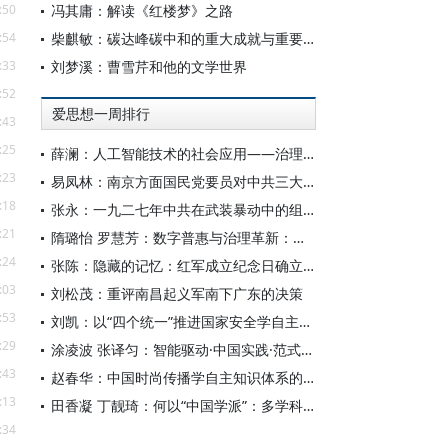
:50
冯其庸：解读《红楼梦》之路
:54
柴麒敏：碳达峰碳中和的重大成就与重要任务
:33
刘梦溪：曹雪芹和他的文学世界
:52
爱思想一周排行
:43
:25
薛澜：人工智能技术的社会应用——治理挑战
:23
易凤林：南京方面国民党要员对中共三大起义的反应
:18
张永：一九二七年中共在武装暴动中的组织转型
:21
隋璐怡 罗慧芳：数字普惠与治理革新：中国人工智能赋能全球南方发展
:24
张陈：隐藏的记忆：红军成立纪念日确立前中共对南昌起义的纪念
:03
刘松茂：重评南昌起义军南下广东的决策
:53
刘凯：以“四个统一”推进国家安全学自主知识体系构建
:29
涂凌波 张译匀：智能驱动·中国实践·范式创新：“构建中国新闻传播学自主知识体系”专题研讨会综述
:43
赵春华：中国时尚传播学自主知识体系的内在逻辑与实践路径
:13
田香凝 丁靓琦：何以“中国学派”：多学科视野下中国特色新闻传播学建设的研究
:34