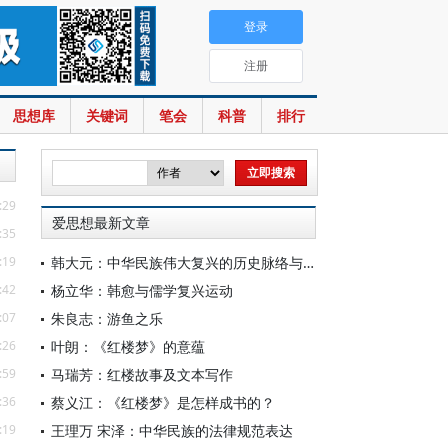
登录
注册
思想库
关键词
笔会
科普
排行
:29
爱思想最新文章
:35
:19
韩大元：中华民族伟大复兴的历史脉络与宪法内涵
:42
杨立华：韩愈与儒学复兴运动
:07
朱良志：游鱼之乐
:26
叶朗：《红楼梦》的意蕴
:59
马瑞芳：红楼故事及文本写作
:36
蔡义江：《红楼梦》是怎样成书的？
:19
王理万 宋泽：中华民族的法律规范表达