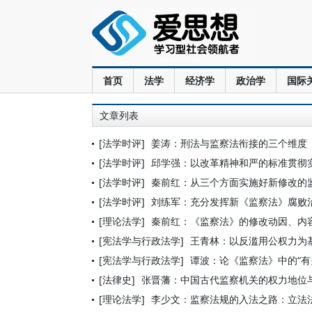
首页
法学
经济学
政治学
国际
文章列表
[法学时评]
姜涛：刑法与监察法衔接的三个维度
[法学时评]
邱学强：以改革精神和严的标准贯彻
[法学时评]
秦前红：从三个方面实施好新修改的
[法学时评]
刘练军：充分发挥新《监察法》腐败
[理论法学]
秦前红：《监察法》的修改动因、内
[宪法学与行政法学]
王青林：以反滥用公权力为
[宪法学与行政法学]
谭波：论《监察法》中的“有
[法律史]
张晋藩：中国古代监察机关的权力地位
[理论法学]
李少文：监察法规的入法之路：立法