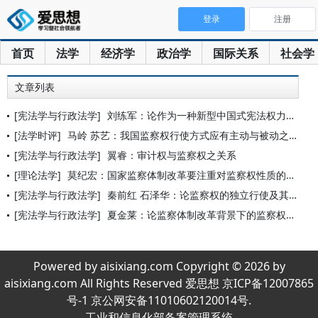
登录
注册
首页
法学
经济学
政治学
国际关系
社会学
文章列表
[宪法学与行政法学]
刘练军：论作为一种新型中国式宪法权力的监察权
[法学时评]
马岭 苏艺：我国监察权行使方式应有主动与被动之区分
[宪法学与行政法学]
翼睿：审计权与监察权之关系
[理论法学]
莫纪宏：国家监察体制改革要注重对监察权性质的研究
[宪法学与行政法学]
秦前红 石泽华：论监察权的独立行使及其外部衔接
[宪法学与行政法学]
夏金莱：论监察体制改革背景下的监察权与检察权
Powered by aisixiang.com Copyright © 2026 by
aisixiang.com All Rights Reserved 爱思想 京ICP备12007865
号-1 京公网安备11010602120014号.
工业和信息化部备案管理系统