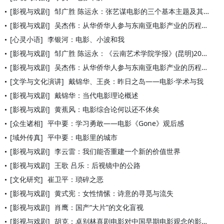
[影视与戏剧]
邹广胜 陈运永：张艺谋电影的三个基本主题及其对当代中国电影的
[影视与戏剧]
吴杰伟：从华侨华人参与东南亚电影产业的历程看自身社会角色的变
[心灵小语]
李银河：电影、小波和我
[影视与戏剧]
邹广胜 陈运永：《云南艺术学院学报》(昆明)2005年02期
[影视与戏剧]
吴杰伟：从华侨华人参与东南亚电影产业的历程看自身社会角色的变
[文学与文化演讲]
戴锦华、王炎：昨日之岛——电影·学术与我
[影视与戏剧]
戴锦华：当代电影理论概述
[影视与戏剧]
黄蕉风：电影综合论何以还不休矣
[众生诸相]
平中要：学习勇敢——电影《Gone》观后感
[域外传真]
平中要：电影里的城市
[影视与戏剧]
李云雷：我们能否重建一个新的价值世界
[影视与戏剧]
王歌 吕乐：后视镜中的公路
[文化研究]
崔卫平：琐碎之恶
[影视与戏剧]
黄式宪：女性情愫：诗意的寻觅与流失
[影视与戏剧]
肖鹰：国产“大片”的文化盲视
[影视与戏剧]
胡克：卓别林喜剧电影对中国早期电影观念的影响