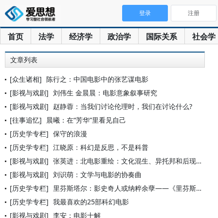
登录
注册
首页
法学
经济学
政治学
国际关系
社会学
文章列表
[众生诸相]
陈行之：中国电影中的张艺谋电影
[影视与戏剧]
刘伟生 金晨晨：电影意象叙事研究
[影视与戏剧]
赵静蓉：当我们讨论伦理时，我们在讨论什么?
[往事追忆]
晨曦：在“芳华”里看见自己
[历史学专栏]
保守的浪漫
[历史学专栏]
江晓原：科幻是反思，不是科普
[影视与戏剧]
张英进：北电影重绘：文化混生、异托邦和后现代性
[影视与戏剧]
刘识萌：文学与电影的协奏曲
[历史学专栏]
里芬斯塔尔：影史奇人或纳粹余孽——《里芬斯塔尔回忆录》
[历史学专栏]
我最喜欢的25部科幻电影
[影视与戏剧]
李安：电影十解