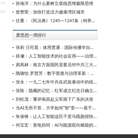
:14
孙海洋：为什么要树立底线思维极限思维
:04
曾赞荣：加快打造活力健康湾区城市
任重：《民法典》1245—1247条（饲养动物损害责任）诉讼评注
爱思想一周排行
张莉 汪司晨：体用贯通：国际传播学自主知识体系的建构逻辑与学科交叉进路
薛澜：人工智能技术的社会应用——治理挑战
易凤林：南京方面国民党要员对中共三大起义的反应
隋璐怡 罗慧芳：数字普惠与治理革新：中国人工智能赋能全球南方发展
张永：一九二七年中共在武装暴动中的组织转型
张陈：隐藏的记忆：红军成立纪念日确立前中共对南昌起义的纪念
刘松茂：重评南昌起义军南下广东的决策
当AI无所不答，大学如何“智”变——基于全国400余所高校本科生AI使用情况的调查与思考
朱保锋：让人工智能这匹千里马既跑得快又跑得稳
何宝宏：算电协同：AI与能源双向赋能的关键引擎