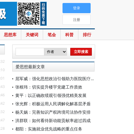
登录
注册
思想库
关键词
笔会
科普
排行
:32
爱思想最新文章
:10
:01
屈军威：强化思想政治引领助力医院医疗服务提质升级
:43
张根玮：切实提升楼宇党建工作质效
:46
黄平：以正确政绩观引领强优精美发展
:42
张光辉：积极运用人民调解化解基层矛盾
:32
杨天娲：完善知识产权跨境司法协作安排
:47
洪群联：如何看待新动能贡献率超过四成
:28
都阳：实施就业优先战略的重点任务