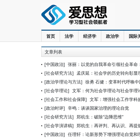
首页
法学
经济学
政治学
国际
文章列表
[中国政治]
张丽：以党的自我革命引领社会革命
[社会研究方法]
孟庆延：社会学的历史转向彰显
[政治学理论与方法]
徐勇 石健：变革时代呼唤
[社会学理论]
文军：何为社会学理论与社会学理
[社会工作和社会保障]
文军：增强社会工作学科
[政治时评]
辛鸣：谈谈国家治理的理论自觉
[社会研究方法]
郑杭生：破除“边陲思维”
[社会学演讲稿]
郑杭生：再评判、再认识、再提炼
[中国政治]
任理轩：论新形势下增强理论自觉和