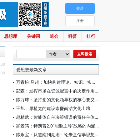
登录
注册
思想库
关键词
笔会
科普
排行
:38
爱思想最新文章
:38
万青松 马超：加快构建理论、知识、实践一体发展的区域国别自主知识体系
彭森：发挥市场在资源配置中的决定作用是中国改革的最基本经验
陈万球：坚持党的文化领导权的核心要义、历史必然性和科学方法
王旭：厚植党的建设崇廉尚洁文化土壤
赵精武：智能体自主决策错误的责任主体与边界
富景筠：特朗普2.0“能源主导”战略的内涵、举措与影响
陈永宝：从道南到湖湘：论朱熹儒学思想的演变