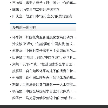
王向远：东亚古典学：以中国为中心的东亚学术文化共同体之建构
陈来：冯友兰与20世纪中国哲学
田庆立：战后日本“保守主义”的思想源流及核心价值探析
爱思想一周排行
邱华翔：韩国托育服务普惠化发展的动力机制、制度路径与政策效应
涂凌波 张译匀：智能驱动·中国实践·范式创新：“构建中国新闻传播学自主知识体系”专题研讨会综述
赵春华：中国时尚传播学自主知识体系的内在逻辑与实践路径
田香凝 丁靓琦：何以“中国学派”：多学科视野下中国特色新闻传播学建设的研究
刘凯：以“四个统一”推进国家安全学自主知识体系构建
姚喜双：自主知识体系构建下的播音主持高等专业教育研究
封丽霞：论中国法理学自主知识体系的建构
刘越：当算法开始参与决策——人工智能重塑全球治理的底层逻辑
杨洁勉：中国区域国别学自主知识体系：本原、借鉴和建构
阎孟伟：马克思劳动价值论中的“劳动”和“价值”概念