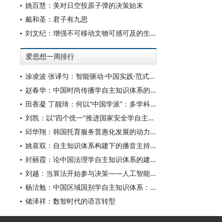
姚百慧：美对日空投原子弹的决策始末
戴和圣：君子有九思
刘文纪：增强不可移动文物可感可及的生命力
爱思想一周排行
涂凌波 张译匀：智能驱动·中国实践·范式创新：“构建中国新闻传播学自主知识体系”专题研讨会综述
赵春华：中国时尚传播学自主知识体系的内在逻辑与实践路径
田香凝 丁靓琦：何以“中国学派”：多学科视野下中国特色新闻传播学建设的研究
刘凯：以“四个统一”推进国家安全学自主知识体系构建
邱华翔：韩国托育服务普惠化发展的动力机制、制度路径与政策效应
姚喜双：自主知识体系构建下的播音主持高等专业教育研究
封丽霞：论中国法理学自主知识体系的建构
刘越：当算法开始参与决策——人工智能重塑全球治理的底层逻辑
杨洁勉：中国区域国别学自主知识体系：本原、借鉴和建构
储泽祥：数智时代的语言转型