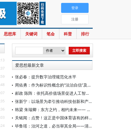
登录
注册
思想库
关键词
笔会
科普
排行
:13
爱思想最新文章
:37
:59
张必春：提升数字治理规范化水平
:48
周佑勇：作为标识性概念的“法治自信”及其时代意蕴
:07
郝政 陈阵：依托高价值场景促进人工智能高质量数据集建设
:35
张新宁：以场景为牵引推动科技创新和产业创新深度融合
:36
韩梁 朱瑞卿：东方之约，相约未来—— 中国元首外交的世界情怀与大国气派
:03
关铭闻：点赞！这正是中国体育该有的样子
:24
毕鲁瑶：治河之道，必当审其全局——清代靳辅的治水理念与实践