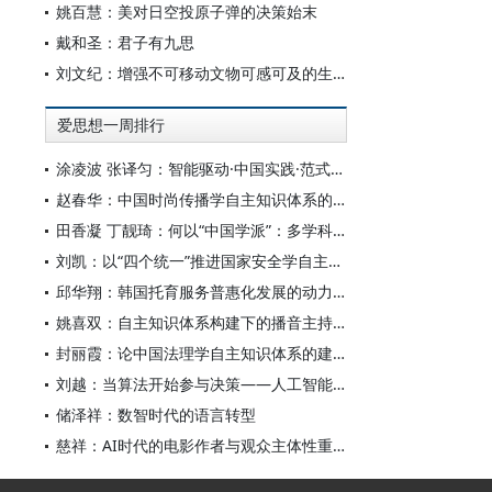
姚百慧：美对日空投原子弹的决策始末
戴和圣：君子有九思
刘文纪：增强不可移动文物可感可及的生命力
爱思想一周排行
涂凌波 张译匀：智能驱动·中国实践·范式创新：“构建中国新闻传播学自主知识体系”专题研讨会综述
赵春华：中国时尚传播学自主知识体系的内在逻辑与实践路径
田香凝 丁靓琦：何以“中国学派”：多学科视野下中国特色新闻传播学建设的研究
刘凯：以“四个统一”推进国家安全学自主知识体系构建
邱华翔：韩国托育服务普惠化发展的动力机制、制度路径与政策效应
姚喜双：自主知识体系构建下的播音主持高等专业教育研究
封丽霞：论中国法理学自主知识体系的建构
刘越：当算法开始参与决策——人工智能重塑全球治理的底层逻辑
储泽祥：数智时代的语言转型
慈祥：AI时代的电影作者与观众主体性重构