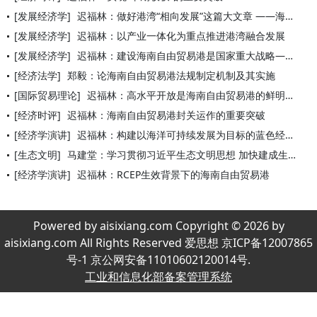
[发展经济学]
迟福林：做好港湾“相向发展”这篇大文章 ——海南自由贸易港与
[发展经济学]
迟福林：以产业一体化为重点推进港湾融合发展
[发展经济学]
迟福林：建设海南自由贸易港是国家重大战略——跳出海南看海南
[经济法学]
郑毅：论海南自由贸易港法规制定机制及其实施
[国际贸易理论]
迟福林：高水平开放是海南自由贸易港的鲜明旗帜
[经济时评]
迟福林：海南自由贸易港封关运作的重要突破
[经济学演讲]
迟福林：构建以海洋可持续发展为目标的蓝色经济伙伴关系
[生态文明]
马建堂：学习贯彻习近平生态文明思想 加快建成生态环境世界一流
[经济学演讲]
迟福林：RCEP生效背景下的海南自由贸易港
Powered by aisixiang.com Copyright © 2026 by
aisixiang.com All Rights Reserved 爱思想 京ICP备12007865
号-1 京公网安备11010602120014号.
工业和信息化部备案管理系统