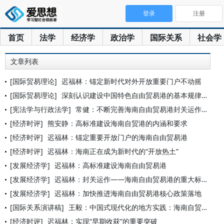
登录
注册
首页
法学
经济学
政治学
国际关系
社会学
文章列表
[国际贸易理论]
迟福林：锚定新时代对外开放重要门户不动摇
[国际贸易理论]
深刻认识建设中国特色自由贸易港的基本规律和时代价值
[宪法学与行政法学]
常健：不断完善海南自由贸易港封关运作的法规体系
[经济时评]
熊安静：高标准建设海南自贸港的内涵和要求
[经济时评]
迟福林：锚定重要开放门户的海南自由贸易港
[经济时评]
迟福林：海南正在成为新时代的“开放热土”
[发展经济学]
迟福林：高标准建设海南自由贸易港
[发展经济学]
迟福林：封关运作——海南自由贸易港的重大标志性工程
[发展经济学]
迟福林：加快推进海南自由贸易港核心政策落地
[国际关系演讲稿]
王毅：中国式现代化的地方实践：海南自贸港 新时代 新使命 新
[经济时评]
迟福林：实现“早期收获”的重要突破