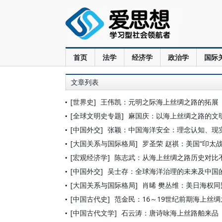
首页
法学
经济学
政治学
国际
文章列表
[世界史]
王伟凯：元明之际海上丝绸之路的拓展
[全球文明史专题]
麻国庆：以海上丝绸之路的文
[中国外交]
张颖：中国海洋安全：理念认知、现
[大国关系与国际格局]
罗圣荣 赵祺：美国“印太战
[宏观经济学]
陈志武：从海上丝绸之路历史对比
[中国外交]
吴士存：全球海洋治理的未来及中国
[大国关系与国际格局]
肖晞 樊丛维：美日海权
[中国古代史]
范金民：16～19世纪前期海上丝
[中国古代文学]
石云涛：唐诗咏海上丝路舶来品