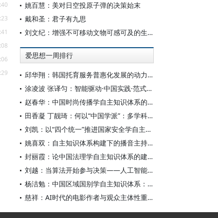
:40
姚百慧：美对日空投原子弹的决策始末
:23
戴和圣：君子有九思
:41
刘文纪：增强不可移动文物可感可及的生命力
:08
爱思想一周排行
:06
:29
邱华翔：韩国托育服务普惠化发展的动力机制、制度路径与政策效应
涂凌波 张译匀：智能驱动·中国实践·范式创新：“构建中国新闻传播学自主知识体系”专题研讨会综述
赵春华：中国时尚传播学自主知识体系的内在逻辑与实践路径
田香凝 丁靓琦：何以“中国学派”：多学科视野下中国特色新闻传播学建设的研究
刘凯：以“四个统一”推进国家安全学自主知识体系构建
姚喜双：自主知识体系构建下的播音主持高等专业教育研究
封丽霞：论中国法理学自主知识体系的建构
刘越：当算法开始参与决策——人工智能重塑全球治理的底层逻辑
杨洁勉：中国区域国别学自主知识体系：本原、借鉴和建构
慈祥：AI时代的电影作者与观众主体性重构