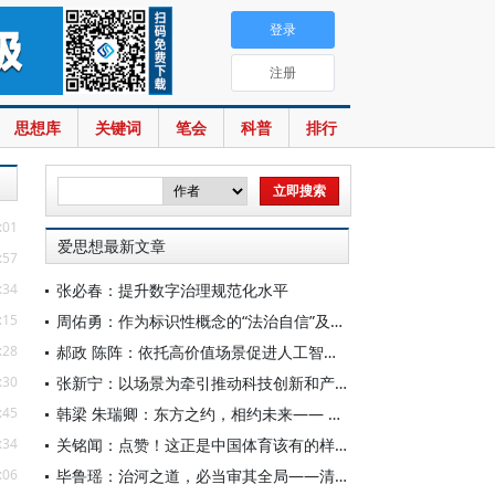
登录
注册
思想库
关键词
笔会
科普
排行
:01
爱思想最新文章
:57
:34
张必春：提升数字治理规范化水平
:15
周佑勇：作为标识性概念的“法治自信”及其时代意蕴
:28
郝政 陈阵：依托高价值场景促进人工智能高质量数据集建设
:30
张新宁：以场景为牵引推动科技创新和产业创新深度融合
:45
韩梁 朱瑞卿：东方之约，相约未来—— 中国元首外交的世界情怀与大国气派
:34
关铭闻：点赞！这正是中国体育该有的样子
:06
毕鲁瑶：治河之道，必当审其全局——清代靳辅的治水理念与实践